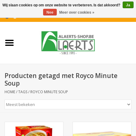
Wij slaan cookies op om onze website te verbeteren. Is dat akkoord?
Ja
Nee
Meer over cookies »
0 Artikelen - €0,00
Home
Nieuwigheden
PROMOTIES
Producten getagd met Royco Minute
Koffiekoekjes
Soup
HOME
/
TAGS
/
ROYCO MINUTE SOUP
Confiserie
Dranken
Aperitiefkoekjes