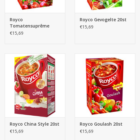
Batterijen
Royco
Royco Gevogelte 20st
Tomatensuprême
€15,69
Corona
20st.
€15,69
Sinterklaassnoep
Carnavalssnoep
Paasgeschenken
Merken
Royco China Style 20st
Royco Goulash 20st
€15,69
€15,69