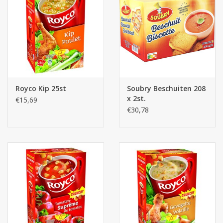
Botanicals
Snoeppot-Snoep
Kassarollen
Royco Kip 25st
Soubry Beschuiten 208
x 2st.
€15,69
Cleaning-producten
€30,78
Relatiegeschenken
Koffiemachines
Verpakking
Kantoorbenodigdheden